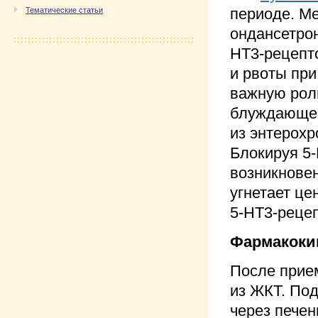
периоде. М
Тематические статьи
ондансетрон
HT3-рецепто
и рвоты пр
важную рол
блуждающег
из энтерох
Блокируя 5
возникновен
угнетает це
5-HT3-рецеп
Фармакоки
После прие
из ЖКТ. По
через печен