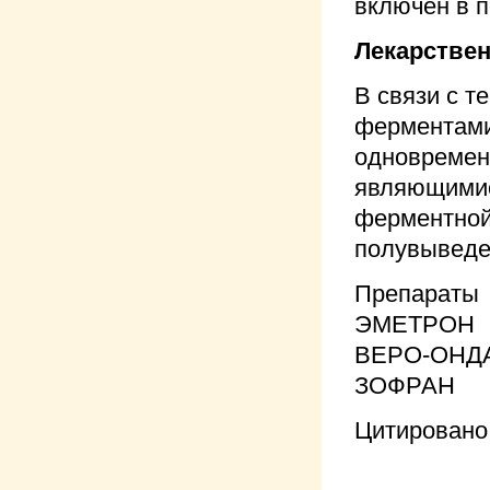
включен в 
Лекарстве
В связи с т
ферментами
одновремен
являющимис
ферментной
полувыведе
Препараты
ЭМЕТРОН
ВЕРО-ОНД
ЗОФРАН
Цитировано