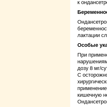
к ондансетр
Беременнос
Ондансетрон
беременнос
лактации сл
Особые ук
При примен
нарушениям
дозу 8 мг/су
С осторожн
хирургическ
применение
кишечную н
Ондансетро