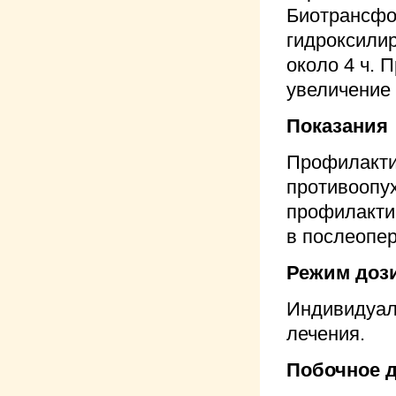
Биотрансфо
гидроксилир
около 4 ч. 
увеличение 
Показания
Профилакт
противоопу
профилакти
в послеопе
Режим доз
Индивидуаль
лечения.
Побочное 