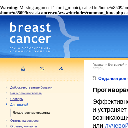
Warning
: Missing argument 1 for is_robot(), called in /home/u8509/
/home/u8509/breast-cancer.ru/www/includes/common_func.php
on
Главная
>
Для врачей
>
латран)
Ондансетрон (
Доброкачественные болезни
Противорв
Рак молочной железы
Словарь
Эффективно
Для врачей
и устраняет
Лекарственные средства
возникающи
Ответы на вопросы
или
лучевой
О сайте, контакты