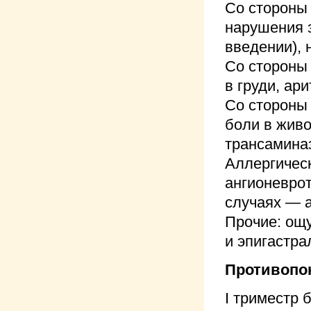
Со стороны
нарушения з
введении),
Со стороны
в груди, ар
Со стороны
боли в жив
трансаминаз
Аллергичес
ангионеврот
случаях — 
Прочие: ощу
и эпигастра
Противопо
I триместр 