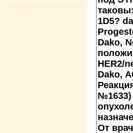
таковы:
1D5? da
Progest
Dako, 
положи
HER2/ne
Dako, A
Реакция
№1633)
опухол
назнач
От вра