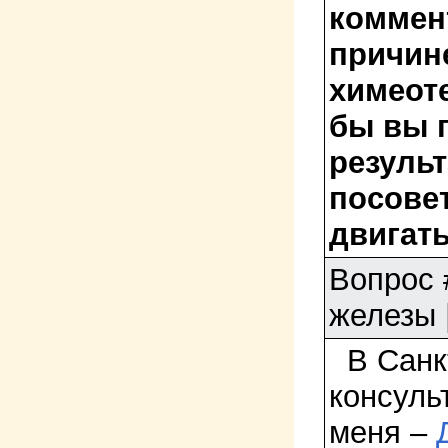
коммент
причин
химеоте
бы вы 
результ
посове
двигат
Вопрос
железы 
В Санкт
консуль
меня –