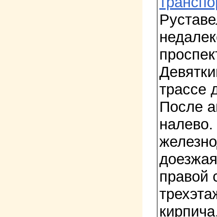
транспо
Руставе
недалек
проспек
Девятки
трассе 
После а
налево.
железно
доезжая
правой 
трехэта
кирпича