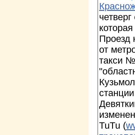
Красно
четверг 
которая
Проезд 
от метр
такси №
"област
Кузьмол
станции
Девятки
изменен
TuTu (
ww