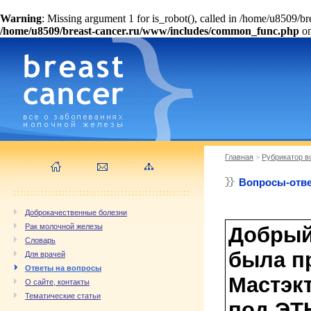
Warning
: Missing argument 1 for is_robot(), called in /home/u8509/
/home/u8509/breast-cancer.ru/www/includes/common_func.php
on
Главная
>
Рубрикатор в
Вопросы-отв
Доброкачественные болезни
Рак молочной железы
Добрый 
Словарь
была п
Для врачей
Ответы на вопросы
Мастэк
О сайте, контакты
Тематические статьи
под ЭТ