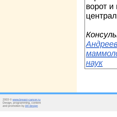
ворот и
централ
Консул
Андреев
маммоло
наук
2003 ©
www.breast-cancer.ru
Design, programming, content
and promotion by
A4-design