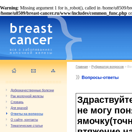
Warning
: Missing argument 1 for is_robot(), called in /home/u8509/
/home/u8509/breast-cancer.ru/www/includes/common_func.php
on
Главная
>
Рубрикатор вопросов
> Во
Вопросы-ответы
Доброкачественные болезни
Рак молочной железы
Здраствуйте
Словарь
не могу пон
Для врачей
Ответы на вопросы
ямочку(точ
О сайте, контакты
Тематические статьи
втяжение,на