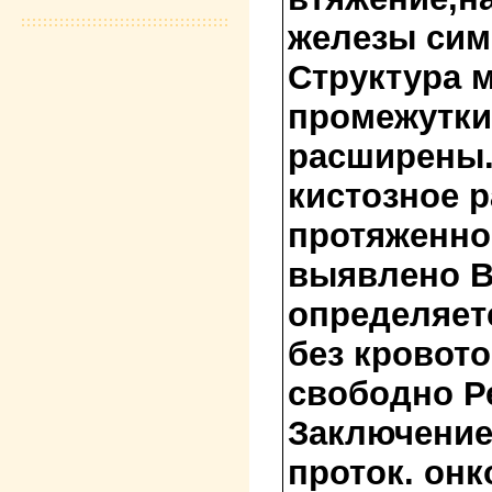
железы сим
Структура 
промежутки
расширены.В
кистозное р
протяженно
выявлено В 
определяетс
без кровот
свободно Р
Заключение
проток. онк