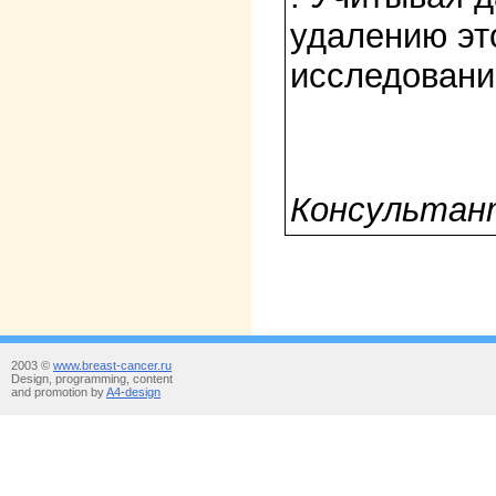
удалению эт
исследовани
Консультан
2003 ©
www.breast-cancer.ru
Design, programming, content
and promotion by
A4-design