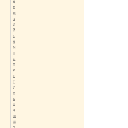
Д
Е
Ж
З
И
Й
К
Л
М
Н
О
П
Р
C
Т
У
Ф
Х
Ц
Ч
Ш
Щ
Э