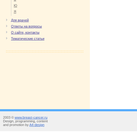
Ю
Я
Для врачей
Ответы на вопросы
О сайте, контакты
Тематические статьи
2003 ©
www.breast-cancer.ru
Design, programming, content
and promotion by
A4-design