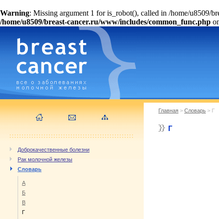
Warning
: Missing argument 1 for is_robot(), called in /home/u8509/
/home/u8509/breast-cancer.ru/www/includes/common_func.php
on
Главная
>
Словарь
> Г
Г
Доброкачественные болезни
Рак молочной железы
Словарь
А
Б
В
Г