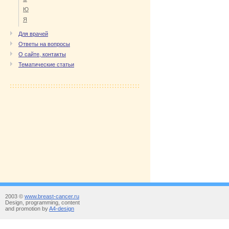
Ю
Я
Для врачей
Ответы на вопросы
О сайте, контакты
Тематические статьи
2003 ©
www.breast-cancer.ru
Design, programming, content
and promotion by
A4-design