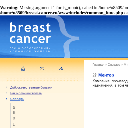
Warning
: Missing argument 1 for is_robot(), called in /home/u8509/
/home/u8509/breast-cancer.ru/www/includes/common_func.php
on
Главная
>
Словарь
>
М
Ментор
Компания, производ
назначения, в том 
Доброкачественные болезни
Рак молочной железы
Словарь
А
Б
В
Г