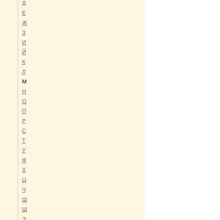
Д
Е
Ж
З
И
Й
К
Л
М
Н
О
П
Р
C
Т
У
Ф
Х
Ц
Ч
Ш
Щ
Э